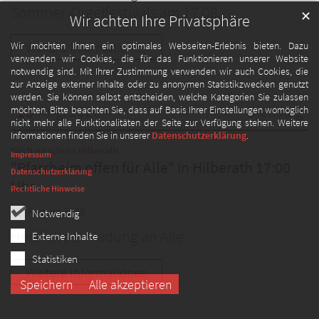
Sommer-Orgelfestivals am 17.08. ...
✕
Wir achten Ihre Privatsphäre
Weitere Informationen
Wir möchten Ihnen ein optimales Webseiten-Erlebnis bieten. Dazu
verwenden wir Cookies, die für das Funktionieren unserer Website
notwendig sind. Mit Ihrer Zustimmung verwenden wir auch Cookies, die
zur Anzeige externer Inhalte oder zu anonymen Statistikzwecken genutzt
werden. Sie können selbst entscheiden, welche Kategorien Sie zulassen
18
Aug. 2026
Dienstag
möchten. Bitte beachten Sie, dass auf Basis Ihrer Einstellungen womöglich
nicht mehr alle Funktionalitäten der Seite zur Verfügung stehen. Weitere
Informationen finden Sie in unserer
Datenschutzerklärung
.
Datum: 18. August 2026
:
Kirchausschuss Hilberath
Impressum
"Pfarrheim offen für Alle" in Hilberath 17:00
Datenschutzerklärung
Uhr
Rechtliche Hinweise
18. August 2026
Notwendig
Herzliche Einladung an Alle
Externe Inhalte
Statistiken
Weitere Informationen
Speichern
Alle akzeptieren