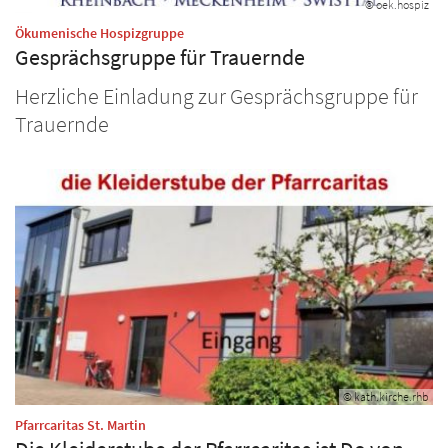
© oek.hospiz
:
Ökumenische Hospizgruppe
Gesprächsgruppe für Trauernde
Herzliche Einladung zur Gesprächsgruppe für
Trauernde
© kath.kirche.rhb
:
Pfarrcaritas St. Martin