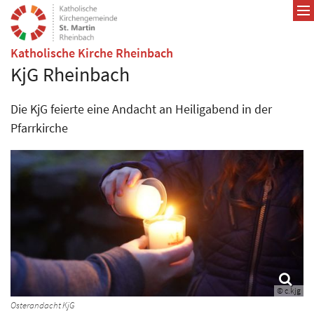
Zum Inhalt springen
:
Katholische Kirche Rheinbach
KjG Rheinbach
Die KjG feierte eine Andacht an Heiligabend in der
Pfarrkirche
© c.kjg
Osterandacht KjG