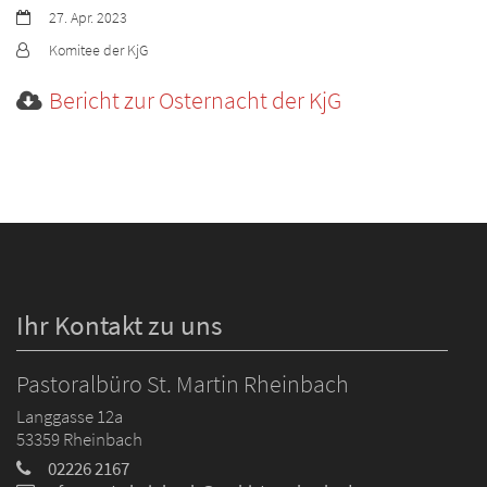
Datum:
27. Apr. 2023
Von:
Komitee der KjG
Bericht zur Osternacht der KjG
Ihr Kontakt zu uns
Pastoralbüro St. Martin Rheinbach
Langgasse 12a
53359
Rheinbach
02226 2167