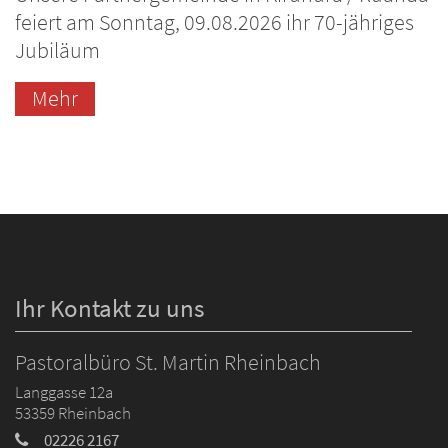
feiert am Sonntag, 09.08.2026 ihr 70-jähriges
Jubiläum
Mehr
Ihr Kontakt zu uns
Pastoralbüro St. Martin Rheinbach
Langgasse 12a
53359
Rheinbach
02226 2167