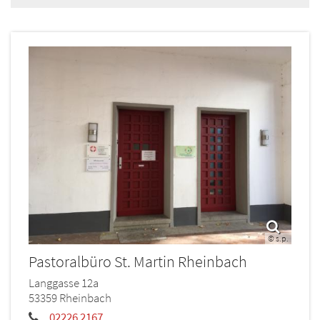
© s.p.
Pastoralbüro St. Martin Rheinbach
Langgasse 12a
53359
Rheinbach
02226 2167