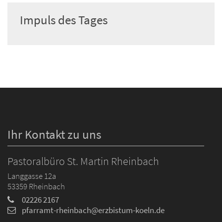
Impuls des Tages
Ihr Kontakt zu uns
Pastoralbüro St. Martin Rheinbach
Langgasse 12a
53359
Rheinbach
02226 2167
pfarramt-rheinbach@erzbistum-koeln.de