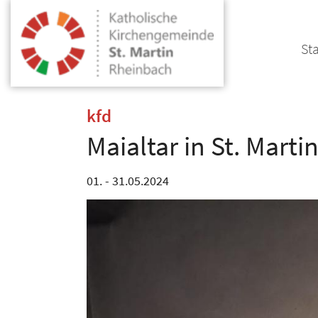
Zum Inhalt springen
Sta
:
kfd
Maialtar in St. Mart
01. - 31.05.2024