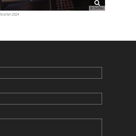
© Steffen
aialtar 2024