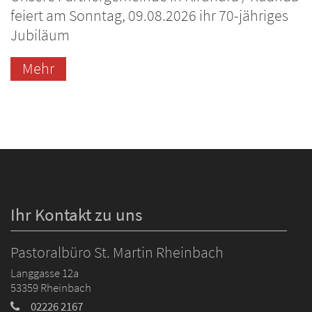
feiert am Sonntag, 09.08.2026 ihr 70-jähriges
Jubiläum
Mehr
Ihr Kontakt zu uns
Pastoralbüro St. Martin Rheinbach
Langgasse 12a
53359
Rheinbach
02226 2167