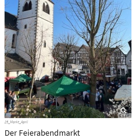
© c.s.p.
25_Markt_April
Der Feierabendmarkt