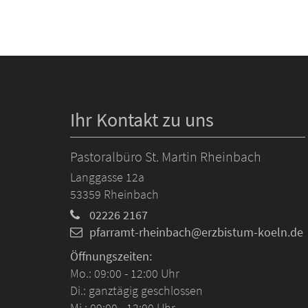
Ihr Kontakt zu uns
Pastoralbüro St. Martin Rheinbach
Langgasse 12a
53359
Rheinbach
02226 2167
pfarramt-rheinbach@erzbistum-koeln.de
Öffnungszeiten:
Mo.: 09:00 - 12:00 Uhr
Di.: ganztägig geschlossen
Mi.: 09:00 - 12:00 Uhr