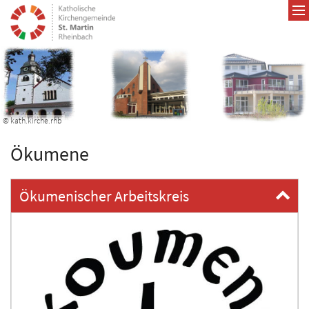
Zum Inhalt springen
© kath.kirche.rhb
Ökumene
Ökumenischer Arbeitskreis