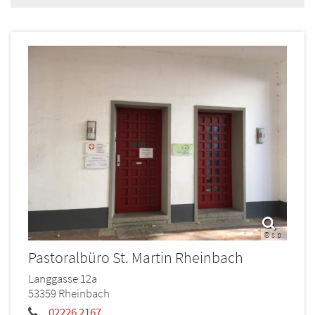
© s.p.
Pastoralbüro St. Martin Rheinbach
Langgasse 12a
53359
Rheinbach
02226 2167