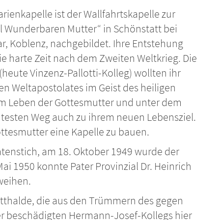
rienkapelle ist der Wallfahrtskapelle zur
l Wunderbaren Mutter“ in Schönstatt bei
ar, Koblenz, nachgebildet. Ihre Entstehung
 die harte Zeit nach dem Zweiten Weltkrieg. Die
eute Vinzenz-Pallotti-Kolleg) wollten ihr
en Weltapostolates im Geist des heiligen
n im Leben der Gottesmutter und unter dem
htesten Weg auch zu ihrem neuen Lebensziel.
ottesmutter eine Kapelle zu bauen.
patenstich, am 18. Oktober 1949 wurde der
ai 1950 konnte Pater Provinzial Dr. Heinrich
nweihen.
hutthalde, die aus den Trümmern des gegen
r beschädigten Hermann-Josef-Kollegs hier