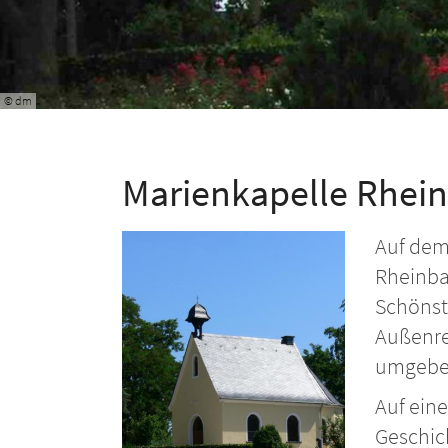
© dm
Marienkapelle Rhei
Auf dem 
Rheinba
Schönsta
Außenre
umgeben
Auf eine
Geschic