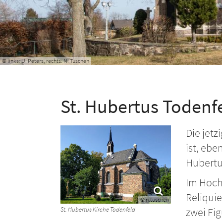
© links: U. Peters, rechts: N. Tuschen
St. Hubertus Todenf
Die jet
ist, ebe
Hubertu
Im Hocha
Reliqui
© n.tuschen
St. Hubertus Kirche Todenfeld
zwei Fig