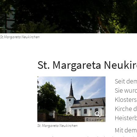
St.Margareta Neukirchen
St. Margareta Neuki
Seit dem
Sie wur
Klosters
Kirche d
Heister
© c.u.peters
St. Margareta Neukirchen
Mit dem