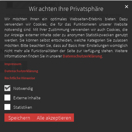
✕
Wir achten Ihre Privatsphäre
Ich bin damit einverstanden, dass mir externe Inhalte angezeigt werden.
Wir möchten Ihnen ein optimales Webseiten-Erlebnis bieten. Dazu
Damit können personenbezogene Daten an Drittplattformen übermittelt
verwenden wir Cookies, die für das Funktionieren unserer Website
werden. Diese Einstellung kann auf der Seite mit unserer
notwendig sind. Mit Ihrer Zustimmung verwenden wir auch Cookies, die
Datenschutzerklärung
später jederzeit wieder geändert werden.
zur Anzeige externer Inhalte oder zu anonymen Statistikzwecken genutzt
werden. Sie können selbst entscheiden, welche Kategorien Sie zulassen
möchten. Bitte beachten Sie, dass auf Basis Ihrer Einstellungen womöglich
Neues Shariff Social Media Element
nicht mehr alle Funktionalitäten der Seite zur Verfügung stehen. Weitere
Informationen finden Sie in unserer
Datenschutzerklärung
.
Impressum
Datenschutzerklärung
Rechtliche Hinweise
Notwendig
Externe Inhalte
Statistiken
Speichern
Alle akzeptieren