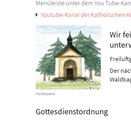
Menüleiste unter dem You Tube-Kan
Youtube-Kanal der Katholischen K
Wir fe
unter
Freiluf
Der näc
Waldkap
© c.r.p.
Waldkapelle
Gottesdienstordnung