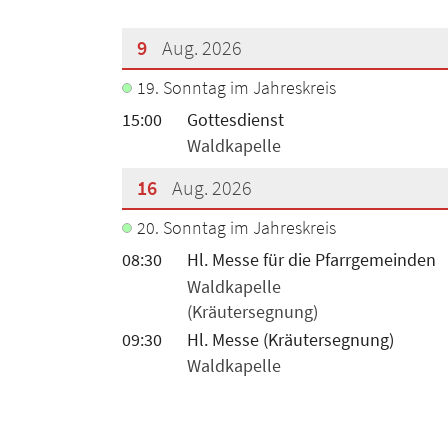
9
Aug. 2026
19. Sonntag im Jahreskreis
???msg.page.sr.date??? 9. August 20
15:00
Gottesdienst
Waldkapelle
16
Aug. 2026
20. Sonntag im Jahreskreis
???msg.page.sr.date??? 16. August 2
08:30
Hl. Messe für die Pfarrgemeinden
Waldkapelle
(Kräutersegnung)
09:30
Hl. Messe (Kräutersegnung)
Waldkapelle